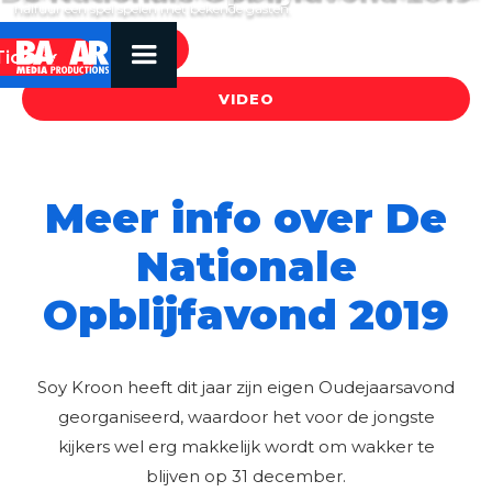
halfuur een spel spelen met bekende gasten.
WAAR TE ZIEN
Tickets
VIDEO
Meer info over De
Nationale
Opblijfavond 2019
Soy Kroon heeft dit jaar zijn eigen Oudejaarsavond
georganiseerd, waardoor het voor de jongste
kijkers wel erg makkelijk wordt om wakker te
blijven op 31 december.