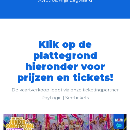
Avrotros, Anja Zegwaard
Klik op de
plattegrond
hieronder voor
prijzen en tickets!
De kaartverkoop loopt via onze ticketingpartner
PayLogic | SeeTickets